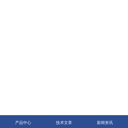
产品中心
技术文章
新闻资讯