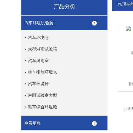
您现在
产品分类
汽车环境试验舱
汽车环境仓
大型淋雨试验箱
汽车淋雨室
整车排放环境仓
汽车环境舱
非
淋雨试验室大型
整车综合环境舱
共 2
查看更多