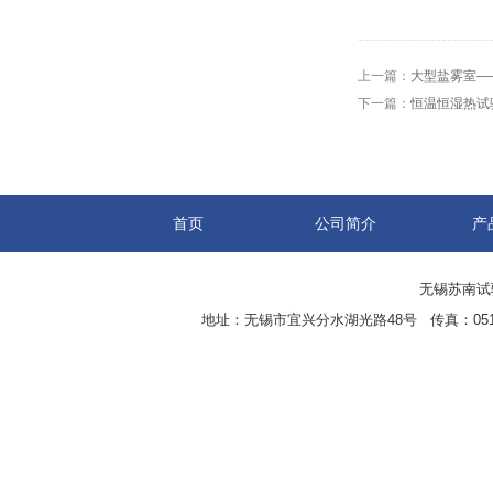
上一篇：
大型盐雾室—
下一篇：
恒温恒湿热试
首页
公司简介
产
无锡苏南试验设
地址：无锡市宜兴分水湖光路48号 传真：0510-