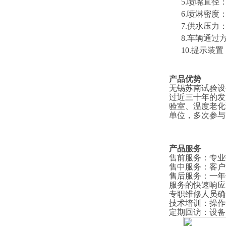
5.喷嘴直径：
6.喷淋密度：4
7.供水压力
8
.车辆通过
1
0
.提示装
产品优势
无锡苏南试验设
过近三十年的发
验室、温度老化
单位，多次参与
产品服务
售前服务
：
专业
售中服务
：
客户
售后服务
：
一年
服务的快速响应
专职维修人员确
技术培训
：
操作
定期回访
：
设备