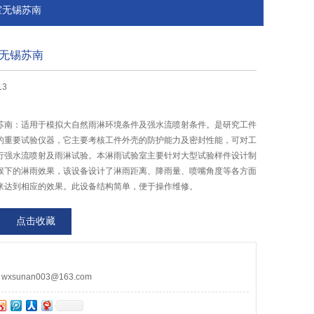
室无锡苏南
无锡苏南
13
苏南：适用于模拟大自然雨淋环境条件及强水流喷射条件。是研究工件
的重要试验仪器，它主要考核工件外壳的防护能力及密封性能，可对工
行强水流喷射及雨淋试验。本淋雨试验室主要针对大型试验样件设计制
候下的淋雨效果，该设备设计了淋雨距离、降雨量、喷嘴角度等各方面
来达到相应的效果。此设备结构简单，便于操作维修。
点击收藏
sunan003@163.com