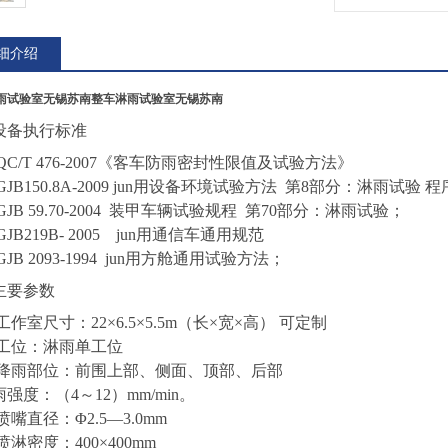
细介绍
雨试验室无锡苏南
整车淋雨试验室无锡苏南
设备执行标准
QC/T 476-2007《客车防雨密封性限值及试验方法》
GJB150.8A-2009 jun用设备环境试验方法 第8部分：淋雨试验 程
GJB 59.70-2004 装甲车辆试验规程 第70部分：淋雨试验；
GJB219B- 2005 jun用通信车通用规范
GJB 2093-1994 jun用方舱通用试验方法；
主要参数
.工作室尺寸：22×6.
5
×5.
5
m（长×宽×高）
可定制
.工位：淋雨单工位
.降雨部位：前围上部
、
侧面、顶部、后部
淋雨强度：（
4
～
1
2
）
mm/min。
.喷嘴直径：Φ2.5
—
3.0mm
.喷淋密度：400×400mm