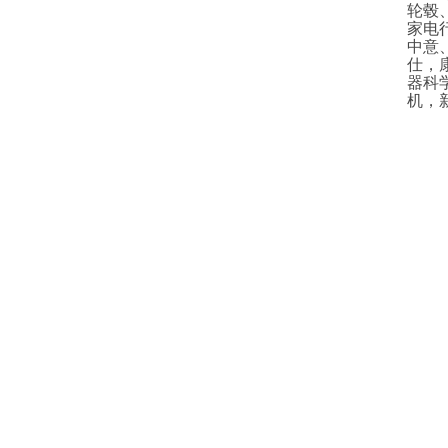
轮毂
家电
中意
仕，
器科
机，