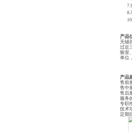
7
8
1
0
产品
无锡
过近
验室
单位
产品
售前
售中
售后
服务
专职
技术
定期