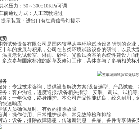
.供水压力：
50
～
30
0±10KPa可调
.车辆通过方式：人工驾驶通过
.提示装置：进出口有红黄信号灯提示
优势
苏南试验设备有限公司是国内较早从事环境试验设备研制的企业
三十年的发展与积累，公司在各类环境试验设备的研制，以及大
、温度老化试验室、淋雨、砂尘、光照试验室的系统性建设方面
，多次参与国家标准的起草及修订工作，具体参与了多项相关标
服务
服务
：
专业技术咨询，提供设备解決方案
(设备选型、产品试验、
服务
：
客户沟通，进度通报
;设备相关指导、安装、调试、试机等
服务
：
一年保修，终身维护。本公司产品性能优良，经久耐用，
的快速响应
维修人员确保及时、有效的排除故障
培训
：
操作使用、日常维护保养、常见故障检和排除
回访
：
设备，排除故障隐患，传递新消息，备品、备件专享储备