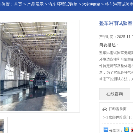
的位置：
首页
>
产品展示
>
汽车环境试验舱
>
> 整车淋雨试验
汽车淋雨室
整车淋雨试验室
产品时间：2025-11-
简要描述：
整车淋雨试验室无锡
环境适应性和可靠性
件特定局部及整体进
造，为了实现各种气
常态下的测试方法，
在线咨询
打印当前页
发邮件给我们：wx
分享到：