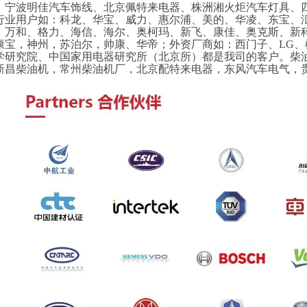
、宁波明佳汽车饰线、北京佩特来电器、株洲湘火炬汽车灯具、
行业用户如：科龙、华宝、威力、惠尔浦、美的、华凌、东宝、
、万和、格力、海信、海尔、奥柯玛、新飞、康佳、奥克斯、新
康宝，神州，苏泊尔，帅康、华帝；外资厂商如：西门子、LG
学研究院、中国家用电器研究所（北京所）都是我司的客户。柴
新昌柴油机，常州柴油机厂，北京配特来电器，东风汽车电气，