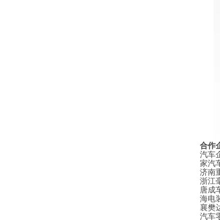
合作
汽车
家汽
济南
浙江
唐成
海电
襄樊
汽车