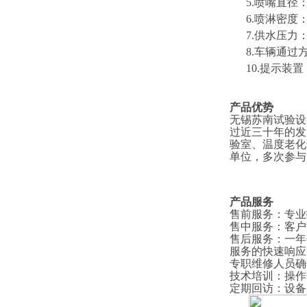
5.喷嘴直径：
6.喷淋密度：4
7.供水压力
8
.车辆通过
1
0
.提示装
产品优势
无锡苏南试验设
过近三十年的发
验室、温度老化
单位，多次参与
产品服务
售前服务
：
专业
售中服务
：
客户
售后服务
：
一年
服务的快速响应
专职维修人员确
技术培训
：
操作
定期回访
：
设备