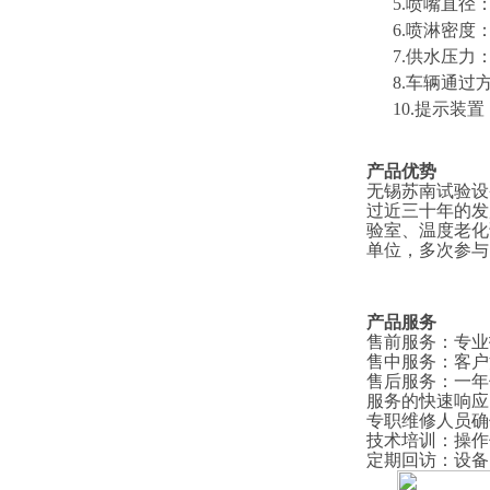
5.喷嘴直径：
6.喷淋密度：4
7.供水压力
8
.车辆通过
1
0
.提示装
产品优势
无锡苏南试验设
过近三十年的发
验室、温度老化
单位，多次参与
产品服务
售前服务
：
专业
售中服务
：
客户
售后服务
：
一年
服务的快速响应
专职维修人员确
技术培训
：
操作
定期回访
：
设备