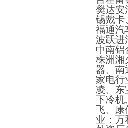
樊达安
锡戴卡
福通汽
波跃进
中南铝
株洲湘
器、南
家电行
凌、东
下冷机
飞、康
业：万