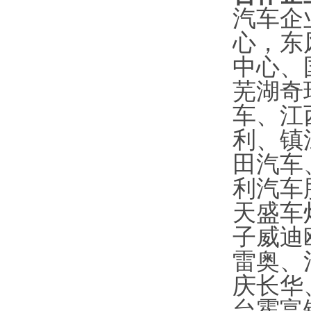
汽车企
心，东
中心、
芜湖奇
车、江
利、镇
田汽车
利汽车
天盛车
子威迪
雷奥、
庆长华
台霍富