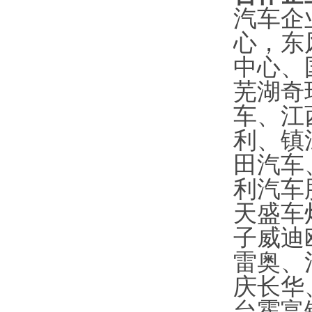
汽车企
心，东
中心、
芜湖奇
车、江
利、镇
田汽车
利汽车
天盛车
子威迪
雷奥、
庆长华
台霍富