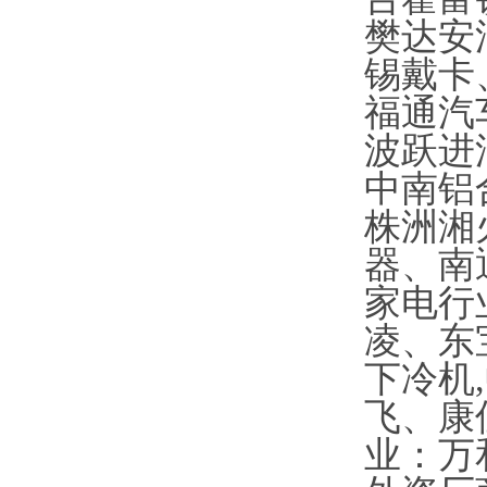
樊达安
锡戴卡
福通汽
波跃进
中南铝
株洲湘
器、南
家电行
凌、东
下冷机
飞、康
业：万