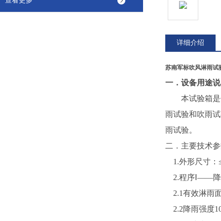
查看更多
详细介绍
苏南军标吹风淋雨试
一．
设备用途说
本试验箱是
雨试验和吹雨试
雨试验。
二．主要技术参
1.
外形尺寸：
2.
程序Ⅰ——
2.1
有效淋雨面
2.2
降雨强度
1