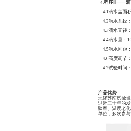
4.
程序
Ⅲ——
4.1
滴水盘面积
4.2
滴水孔径：
4.3
滴水直径
4.4
滴水量：
1
4.5
滴水间距
4.6
高度调节
4.7
试验时间
产品优势
无锡苏南试验设
过近三十年的发
验室、温度老化
单位，多次参与