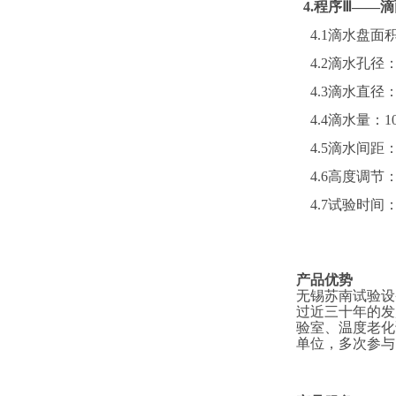
4.
程序
Ⅲ——
4.1
滴水盘面积
4.2
滴水孔径：
4.3
滴水直径
4.4
滴水量：
1
4.5
滴水间距
4.6
高度调节
4.7
试验时间
产品优势
无锡苏南试验设
过近三十年的发
验室、温度老化
单位，多次参与