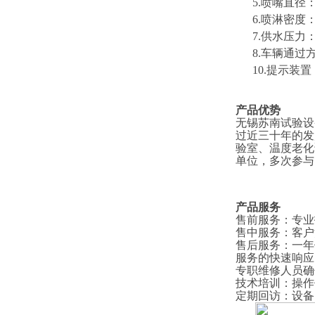
5.喷嘴直径：
6.喷淋密度：4
7.供水压力
8
.车辆通过
1
0
.提示装
产品优势
无锡苏南试验设
过近三十年的发
验室、温度老化
单位，多次参与
产品服务
售前服务
：
专业
售中服务
：
客户
售后服务
：
一年
服务的快速响应
专职维修人员确
技术培训
：
操作
定期回访
：
设备