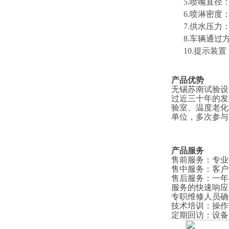
5.喷嘴直径：
6.喷淋密度：4
7.供水压力
8
.车辆通过
1
0
.提示装
产品优势
无锡苏南试验设
过近三十年的发
验室、温度老化
单位，多次参与
产品服务
售前服务
：
专业
售中服务
：
客户
售后服务
：
一年
服务的快速响应
专职维修人员确
技术培训
：
操作
定期回访
：
设备