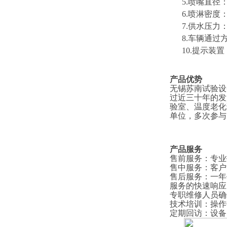
5.喷嘴直径：
6.喷淋密度：4
7.供水压力
8
.车辆通过
1
0
.提示装
产品优势
无锡苏南试验设
过近三十年的发
验室、温度老化
单位，多次参与
产品服务
售前服务
：
专业
售中服务
：
客户
售后服务
：
一年
服务的快速响应
专职维修人员确
技术培训
：
操作
定期回访
：
设备