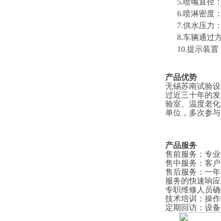
5.喷嘴直径：
6.喷淋密度：4
7.供水压力
8
.车辆通过
1
0
.提示装
产品优势
无锡苏南试验设
过近三十年的发
验室、温度老化
单位，多次参与
产品服务
售前服务
：
专业
售中服务
：
客户
售后服务
：
一年
服务的快速响应
专职维修人员确
技术培训
：
操作
定期回访
：
设备