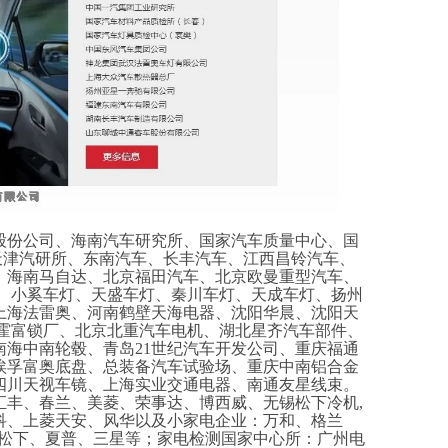
股份公司、海南汽车研究所、国家汽车质量中心、国
,天津汽研所、东南汽车、长丰汽车、江西昌铃汽车、
、海南马自达、北京福田汽车、北京欧曼重型汽车、
灯、小奚车灯、天盛车灯、秦川车灯、天成车灯、扬州
上海法雷奥、河南鹤壁天海电器、沈阳华晨、沈阳天
台霍富锁厂、北京北重汽车电机、湖北星齐汽车部件、
海中南轮毂、青岛21世纪汽车开发公司、重庆福通
埃孚富奥底盘、总装备汽车试验场、重庆中南铝合金
四川天视车镜、上海实业交通电器、南通友星线束。
汇丰、春兰、美菱、荣事达、博西威、无锡松下冷机
,
科、上菱天安、风华以及小家电企业：万和、格兰
、松下、夏普、三星等；家电检测国家中心所：广州电