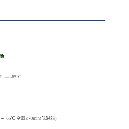
试验
T
— -
6
5
℃
～-
65
℃ 空载≤
7
0min(低温箱)