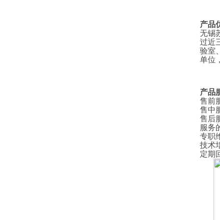
产品
无锡
过近
验室
单位
产品
售前
售中
售后
服务
专职
技术
定期