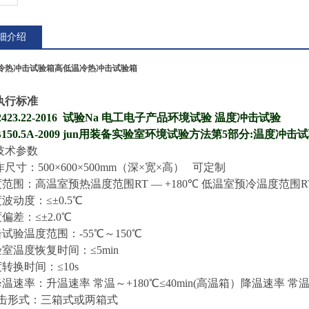
细介绍
冷热冲击试验箱
高低温冷热冲击试验箱
执行标准
423.22-
2016
试验
Na 电工电子产品环境试验 温度冲击试验
B
150.5
A
-2009 jun用装备实验室环境试验方法第5部分:温度冲击
技术参数
作
尺寸：
5
00×
6
00×
5
00mm（深×宽×高）
可定制
度范围：高温室预热温度范围
RT
— +
18
0℃
低温室预冷温度范围
R
度波动度：≤±0.5℃
度偏差：≤±2.0℃
击试验温度范围：-
55
℃～150℃
验室温度恢复时间：≤5min
度转换时间：≤10s
降温速率：升温速率 常温～+1
8
0℃≤40min(高温箱）
降温速率 常温
击形式：
三
箱式
或两箱式