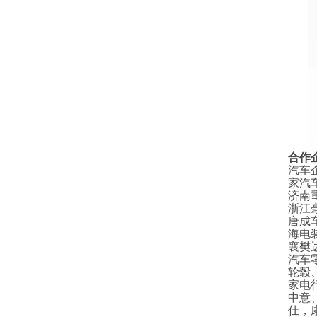
合作
汽车
家汽
济南
浙江
唐成
海电
襄樊
汽车
轮毂
家电
中意
仕，