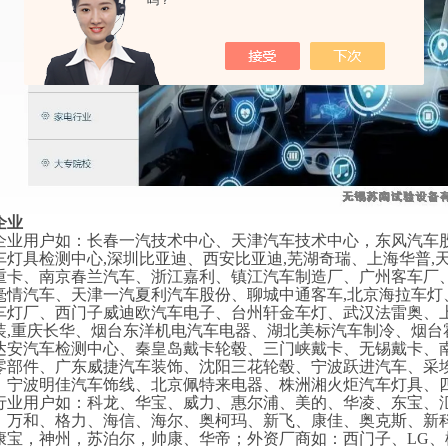
吗？
企业
企业用户如：长春一汽技术中心、天津汽车技术中心，东风汽车
车灯具检测中心
,深圳比亚迪、西安比亚迪,芜湖奇瑞、上海华普
重卡、南京春兰汽车、浙江嘉利、镇江汽车制造厂、广州客车厂
毫情汽车、天津一汽夏利汽车股份、聊城中通客车,北京海拉车
车灯厂、西门子威迪欧汽车电子、台州轩金车灯、武汉法雷奥、
装,重庆长华、烟台东洋机电汽车电器、湖北美标汽车制冷、烟
达安汽车检测中心、秦皇岛戴卡轮毂、三门峡戴卡、无锡戴卡、南
零部件、广东威捷汽车装饰、沈阳三花轮毂、宁波跃进汽车、采
、宁波明佳汽车饰线、北京佩特来电器、株洲湘火炬汽车灯具、
行业用户如：科龙、华宝、威力、惠尔浦、美的、华凌、东宝、
、万和、格力、海信、海尔、奥柯玛、新飞、康佳、奥克斯、新
康宝，神州，苏泊尔，帅康、华帝；外资厂商如：西门子、LG