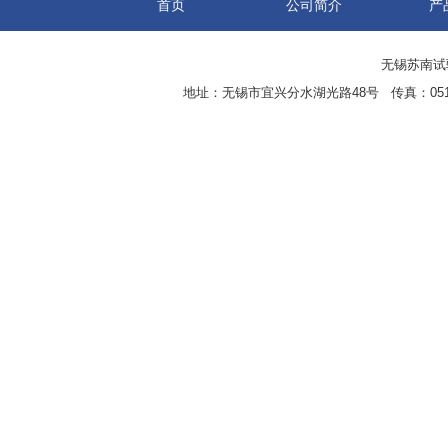
首页
公司简介
产
无锡苏南试验设
地址：无锡市宜兴分水湖光路48号 传真：0510-