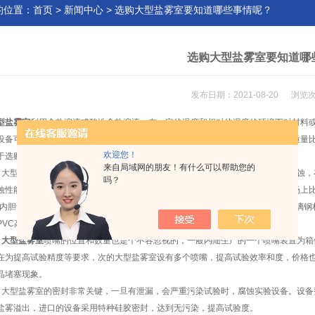
的位置：
首页
>
新闻中心
> 选购大型盐雾室要知道哪些事情呢？
选购大型盐雾室要知道哪
发布日期：2021-08-20 浏览次
型盐雾室
利用含盐溶液或酸性含盐溶液，在一定的温度和相对的湿度的环境下对材料
设备可以用来考核材料及其防护层的抗盐雾腐蚀的能力，以及相似防护层的工艺质量
欢迎您！
购大型盐雾室的几点须知：
来自局域网的朋友！有什么可以帮助您的
型盐雾室是通过模拟自然环境中的大气温度、湿度，对材料或产品进行加速腐蚀，
吗？
蚀性能是非常强的，而对于设备本身的耐腐蚀性也是我们首要考虑因素。一般市场上比
和内胆设施，PVC具有很高的耐腐蚀性，对于设备有很好的防腐效果，同时，以玻璃
PVC高。
、
大型盐雾室
喷嘴的位置和数量也是个不容忽视的，一般内陆生产的一个喷嘴装置为箱
在为提高试验精度等要求，次的大型盐雾室设有多个喷嘴，提高试验效率和度，价格
晶堵塞现象。
型盐雾室的密封非常关键，一旦有泄漏，会严重污染试验时，腐蚀实验设备。设备
盐雾溢出，进口的设备采用特种硅胶密封，达到无污染，提高试验度。