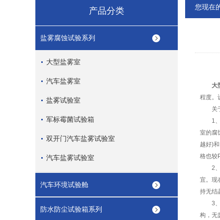
您现在
产品分类
盐雾腐蚀试验系列
大型盐雾室
汽车盐雾室
大
程度。
盐雾试验室
关于选
军标霉菌试验箱
1、大
室的腐
双开门汽车盐雾试验室
越好)
格也较
汽车盐雾试验室
2
宜。现
汽车环境试验舱
持无结
3、大
防水防尘试验箱系列
构，无