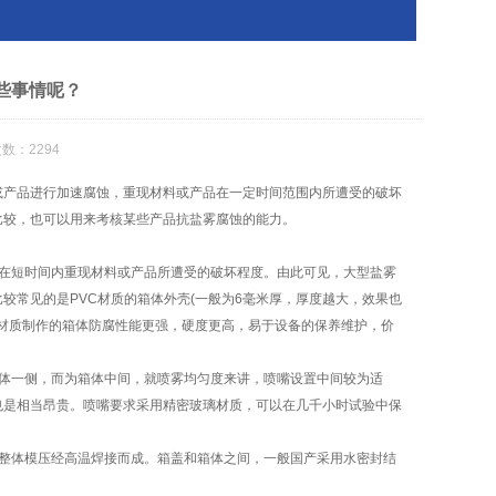
些事情呢？
数：2294
或产品进行加速腐蚀，重现材料或产品在一定时间范围内所遭受的破坏
比较，也可以用来考核某些产品抗盐雾腐蚀的能力。
在短时间内重现材料或产品所遭受的破坏程度。由此可见，大型盐雾
较常见的是PVC材质的箱体外壳(一般为6毫米厚，厚度越大，效果也
钢材质制作的箱体防腐性能更强，硬度更高，易于设备的保养维护，价
体一侧，而为箱体中间，就喷雾均匀度来讲，喷嘴设置中间较为适
也是相当昂贵。喷嘴要求采用精密玻璃材质，可以在几千小时试验中保
整体模压经高温焊接而成。箱盖和箱体之间，一般国产采用水密封结