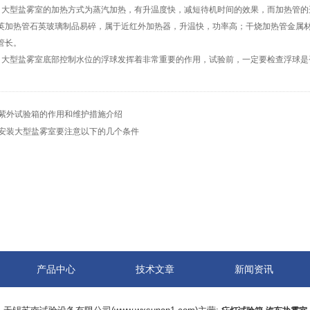
型盐雾室的加热方式为蒸汽加热，有升温度快，减短待机时间的效果，而加热管的
英加热管石英玻璃制品易碎，属于近红外加热器，升温快，功率高；干烧加热管金属材
管长。
型盐雾室底部控制水位的浮球发挥着非常重要的作用，试验前，一定要检查浮球是
紫外试验箱的作用和维护措施介绍
安装大型盐雾室要注意以下的几个条件
产品中心
技术文章
新闻资讯