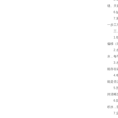
缝、天
6.缺
7.测
一步工
三、
1.喷
偏移（
2.水
水，每
3.水
能存在
4.电
能是否
5.照
持清晰
6.防
积水，
7.定