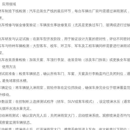
应用领域
车制造下线检测：汽车总装生产线的最后环节，每台车辆出厂前均需通过淋雨测试，
求。
车维修与钣金修复验证：车辆发生事故修复后（尤其是更换过车门、玻璃或进行过钣
车研发与认证试验：在新车型开发阶段，用于验证设计方案的密封性，评估不同密封
车与特种车辆检测：大型客车、校车、环卫车、军车及工程车辆同样需要进行淋雨试
室。
车改装质量检验：加装天窗、车顶行李架、改装音响（涉及车门拆装）或更换全车玻
使用方法
试前准备：检查车辆状态，确认所有车门、车窗、天窗及行李舱盖均已关闭到位，通
，避免堵塞排水槽。
辆定位：将车辆驶入淋雨室，前轮停靠在定位挡块处，确保车身完全位于喷淋覆盖范
外移动。
数设置：在控制柜上选择测试程序（轿车、SUV或客车模式），设定喷淋水压（通常0.
认循环水池水量充足。
动淋雨测试：确认室内无人后，关闭淋雨室大门，启动喷淋系统。观察喷淋是否均匀
观察窗监测车辆状态。
内检查：喷淋停止后，打开淋雨室大门，携带手电筒进入车内。依次检查以下部位：