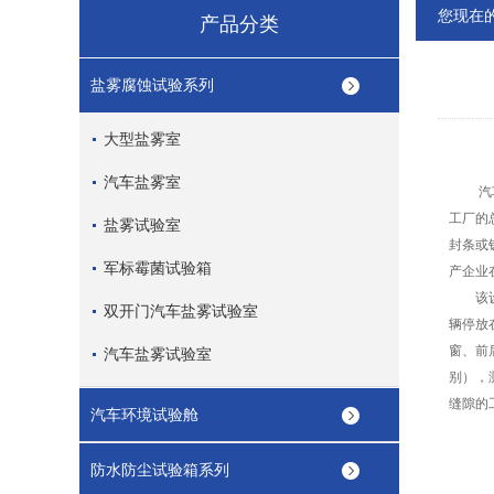
您现在
产品分类
盐雾腐蚀试验系列
大型盐雾室
汽车盐雾室
汽车淋
工厂的
盐雾试验室
封条或
军标霉菌试验箱
产企业
该设备
双开门汽车盐雾试验室
辆停放
窗、前
汽车盐雾试验室
别），
缝隙的
汽车环境试验舱
防水防尘试验箱系列