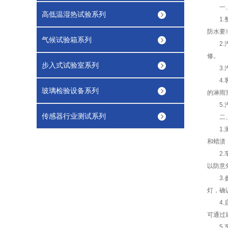
一、
高低温湿热试验系列
1.整
防水要
气候试验箱系列
2.汽
修。
步入式试验室系列
3.汽
4.客
玻璃检验设备系列
的淋雨
5.汽
传感器行业测试系列
二、
1.测
和蜡渍
2.车
以防意
3.参
灯，确
4.启
可通过
5.车