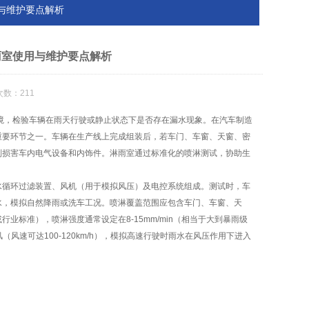
与维护要点解析
雨室使用与维护要点解析
次数：211
，检验车辆在雨天行驶或静止状态下是否存在漏水现象。在汽车制造
重要环节之一。车辆在生产线上完成组装后，若车门、车窗、天窗、密
则损害车内电气设备和内饰件。淋雨室通过标准化的喷淋测试，协助生
循环过滤装置、风机（用于模拟风压）及电控系统组成。测试时，车
水，模拟自然降雨或洗车工况。喷淋覆盖范围应包含车门、车窗、天
标准），喷淋强度通常设定在8-15mm/min（相当于大到暴雨级
风速可达100-120km/h），模拟高速行驶时雨水在风压作用下进入