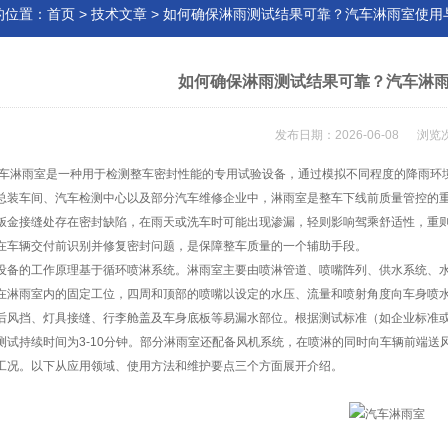
的位置：
首页
>
技术文章
> 如何确保淋雨测试结果可靠？汽车淋雨室使用
如何确保淋雨测试结果可靠？汽车淋
发布日期：2026-06-08 浏览
雨室是一种用于检测整车密封性能的专用试验设备，通过模拟不同程度的降雨环境
总装车间、汽车检测中心以及部分汽车维修企业中，淋雨室是整车下线前质量管控的
钣金接缝处存在密封缺陷，在雨天或洗车时可能出现渗漏，轻则影响驾乘舒适性，重
在车辆交付前识别并修复密封问题，是保障整车质量的一个辅助手段。
的工作原理基于循环喷淋系统。淋雨室主要由喷淋管道、喷嘴阵列、供水系统、水
在淋雨室内的固定工位，四周和顶部的喷嘴以设定的水压、流量和喷射角度向车身喷
后风挡、灯具接缝、行李舱盖及车身底板等易漏水部位。根据测试标准（如企业标准或行业
测试持续时间为3-10分钟。部分淋雨室还配备风机系统，在喷淋的同时向车辆前端送风（
工况。以下从应用领域、使用方法和维护要点三个方面展开介绍。