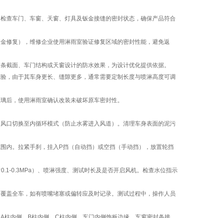
检查车门、车窗、天窗、灯具及钣金接缝的密封状态，确保产品符合
金修复），维修企业使用淋雨室验证修复区域的密封性能，避免返
条截面、车门结构或天窗设计的防水效果，为设计优化提供依据。
验，由于其车身更长、缝隙更多，通常需要定制长度与喷淋高度可调
璃后，使用淋雨室确认改装未破坏原车密封性。
风口切换至内循环模式（防止水雾进入风道）。清理车身表面的泥污
围内。拉紧手刹，挂入P挡（自动挡）或空挡（手动挡），放置轮挡
1-0.3MPa）、喷淋强度、测试时长及是否开启风机。检查水位指示
覆盖全车，如有喷嘴堵塞或偏转应及时记录。测试过程中，操作人员
A柱内侧、B柱内侧、C柱内侧、车门内侧饰板边缘、车窗密封条接