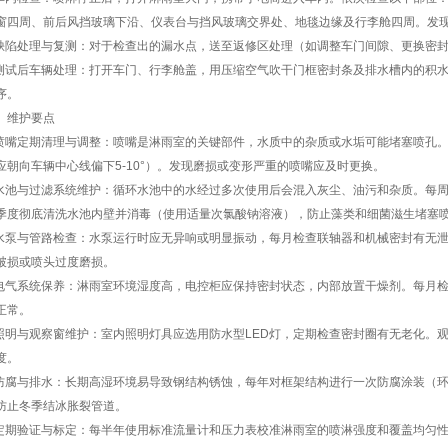
窗四周、前后风挡玻璃下沿、仪表台与挡风玻璃交界处、地毯边缘及行李舱四周。发
陷处理与复测：对于检查出的漏水点，送至返修区处理（如调整车门间隙、更换密封
试后车辆处理：打开车门、行李舱盖，用压缩空气吹干门框密封条及排水槽内的积水
序。
维护要点
嘴定期清理与调整：喷嘴是淋雨室的关键部件，水质中的杂质或水垢可能堵塞喷孔。
应朝向车辆中心线偏下5-10°）。发现磨损或变形严重的喷嘴应及时更换。
池与过滤系统维护：循环水池中的水经过多次使用后会混入灰尘、油污和杂质。每周清
季度彻底清洗水池内壁并消毒（使用适量次氯酸钠溶液），防止藻类和细菌滋生堵塞
泵与管路检查：水泵运行时应无异响或明显振动，每月检查联轴器和机械密封有无泄
破损或喷头过度磨损。
气系统保养：淋雨室环境湿度高，电控柜应保持密封状态，内部放置干燥剂。每月检
正常。
明与观察窗维护：室内照明灯具应选用防水型LED灯，定期检查密封圈有无老化。
度。
腐与排水：长期高湿环境易导致钢结构锈蚀，每年对框架结构进行一次防腐涂装（环
防止冬季结冰胀裂管道。
期验证与标定：每半年使用标准流量计和压力表校准淋雨室的喷淋强度和覆盖均匀性