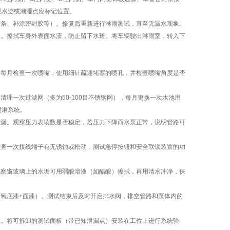
现水迹或潮湿点应标记位置。
条、补涂密封胶等）。修复后重新进行淋雨测试，直至无漏水现象。
。擦拭车身外表面水渍，防止留下水斑。将车辆驶出淋雨室，转入下
每月检查一次喷嘴，使用细针疏通堵塞的喷孔，并检查喷嘴角度是否
理一次过滤网（多为50-100目不锈钢网），每月更换一次水池用
喷淋系统。
漏。观察压力表读数是否稳定，若压力下降而水泵正常，说明管路可
查一次接线端子有无锈蚀或松动，测试急停按钮和安全联锁装置的功
观察窗玻璃上的水垢可用弱酸溶液（如醋酸）擦拭，再用清水冲净，保
氧底漆+面漆）。测试结束后及时开启排水阀，排空管路和泵体内的
。将可拆卸的测试面板（带已知泄漏点）安装在工位上进行系统验