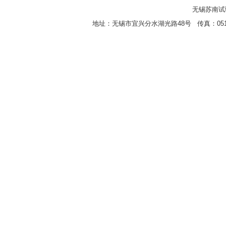
无锡苏南试验设
地址：无锡市宜兴分水湖光路48号 传真：0510-