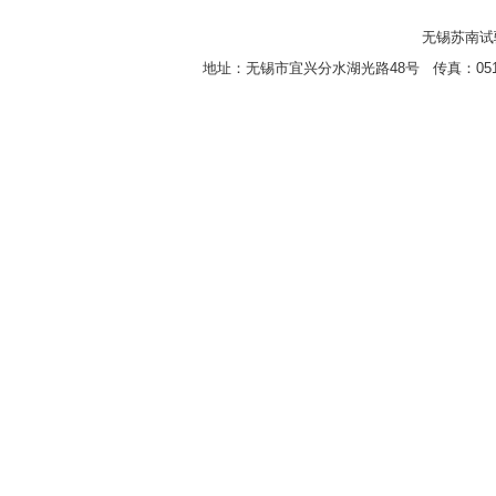
无锡苏南试验设
地址：无锡市宜兴分水湖光路48号 传真：0510-