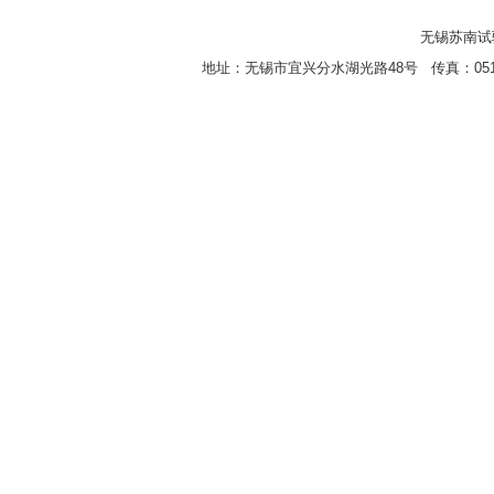
无锡苏南试验设
地址：无锡市宜兴分水湖光路48号 传真：0510-