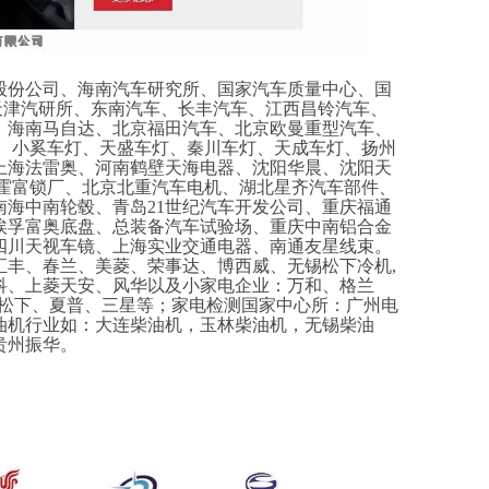
股份公司、海南汽车研究所、国家汽车质量中心、国
,天津汽研所、东南汽车、长丰汽车、江西昌铃汽车、
、海南马自达、北京福田汽车、北京欧曼重型汽车、
灯、小奚车灯、天盛车灯、秦川车灯、天成车灯、扬州
上海法雷奥、河南鹤壁天海电器、沈阳华晨、沈阳天
台霍富锁厂、北京北重汽车电机、湖北星齐汽车部件、
海中南轮毂、青岛21世纪汽车开发公司、重庆福通
埃孚富奥底盘、总装备汽车试验场、重庆中南铝合金
四川天视车镜、上海实业交通电器、南通友星线束。
汇丰、春兰、美菱、荣事达、博西威、无锡松下冷机
,
科、上菱天安、风华以及小家电企业：万和、格兰
、松下、夏普、三星等；家电检测国家中心所：广州电
油机行业如：大连柴油机，玉林柴油机，无锡柴油
贵州振华。