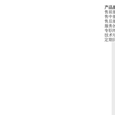
产品
售前
售中
售后
服务
专职
技术
定期