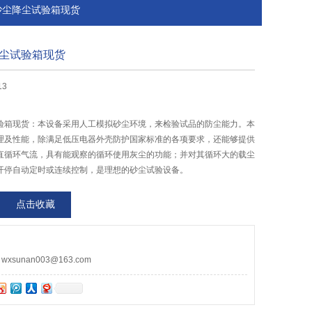
砂尘降尘试验箱现货
尘试验箱现货
13
验箱现货：本设备采用人工模拟砂尘环境，来检验试品的防尘能力。本
理及性能，除满足低压电器外壳防护国家标准的各项要求，还能够提供
直循环气流，具有能观察的循环使用灰尘的功能；并对其循环大的载尘
开停自动定时或连续控制，是理想的砂尘试验设备。
点击收藏
sunan003@163.com