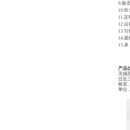
9.振
10.
11.
12.
13.
14
15.承
产品
无锡
过近
验室
单位