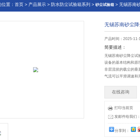
的位置：
首页
>
产品展示
>
防水防尘试验箱系列
>
> 无锡苏南
砂尘试验箱
无锡苏南砂尘降
产品时间：2025-11-
简要描述：
无锡苏南砂尘降尘试
设备的基本结构和原
非层流状的载尘的垂
气流可以平滑调速和
在线咨询
打印当前页
发邮件给我们：wx
分享到：