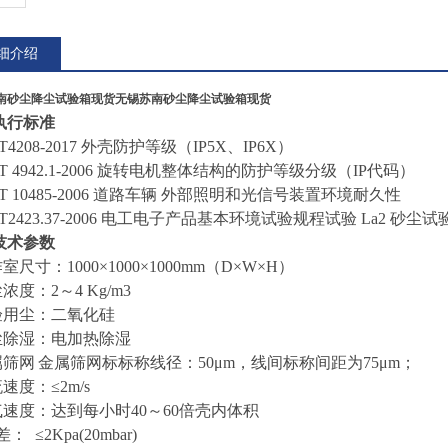
细介绍
南砂尘降尘试验箱现货
无锡苏南砂尘降尘试验箱现货
执行标准
T4208-20
17
外壳防护等级（
IP5X、IP6X）
B/T 4942.1-2006 旋转电机整体结构的防护等级分级（IP代码）
B/T 10485-2006 道路车辆 外部照明和光信号装置环境耐久性
B/T2423.37-2006 电工电子产品基本环境试验规程试验 L
a2
砂尘试
技术参数
作室尺寸：1
0
00×1
0
00×1000mm（D×W×H）
尘浓度：
2～4 Kg/m3
试验用尘：二氧化硅
粉尘除湿：电加热除湿
属筛网
金属筛网标标称线径：
50μm，线间标称间距为75μm；
流速度：
≤2m/s
气速度：达到每小时40～60倍壳内体积
差： ≤2Kpa(20mbar)