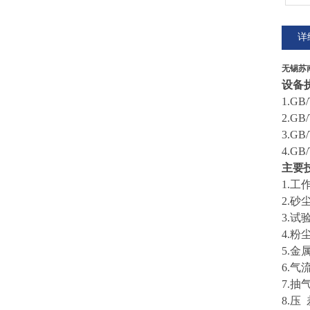
详
无锡苏
设备
1.GB/
2.G
3.G
4.G
主要
1.工
2.
砂
3.
4.
5.金
6.
气
7
.抽
8.压 