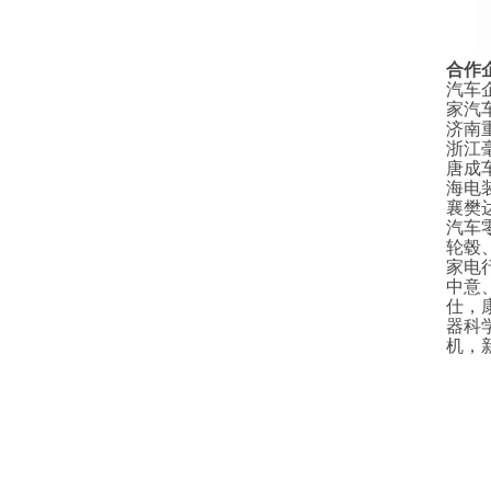
合作
汽车
家汽
济南
浙江
唐成
海电
襄樊
汽车
轮毂
家电
中意
仕，
器科
机，