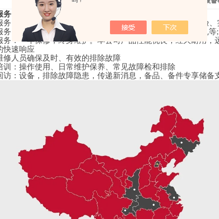
吗？
服务
服务
：
专业技术咨询，提供设备解決方案
(设备选型、产品试验、
服务
：
客户沟通，进度通报
;设备相关指导、安装、调试、试机等
服务
：
一年保修，终身维护。本公司产品性能优良，经久耐用，
的快速响应
维修人员确保及时、有效的排除故障
培训
：
操作使用、日常维护保养、常见故障检和排除
回访
：
设备，排除故障隐患，传递新消息，备品、备件专享储备