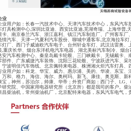
企业
企业用户如：长春一汽技术中心、天津汽车技术中心，东风汽车
车灯具检测中心
,深圳比亚迪、西安比亚迪,芜湖奇瑞、上海华普
重卡、南京春兰汽车、浙江嘉利、镇江汽车制造厂、广州客车厂
毫情汽车、天津一汽夏利汽车股份、聊城中通客车,北京海拉车
车灯厂、西门子威迪欧汽车电子、台州轩金车灯、武汉法雷奥、
装,重庆长华、烟台东洋机电汽车电器、湖北美标汽车制冷、烟
达安汽车检测中心、秦皇岛戴卡轮毂、三门峡戴卡、无锡戴卡、南
零部件、广东威捷汽车装饰、沈阳三花轮毂、宁波跃进汽车、采
、宁波明佳汽车饰线、北京佩特来电器、株洲湘火炬汽车灯具、
行业用户如：科龙、华宝、威力、惠尔浦、美的、华凌、东宝、
、万和、格力、海信、海尔、奥柯玛、新飞、康佳、奥克斯、新
康宝，神州，苏泊尔，帅康、华帝；外资厂商如：西门子、LG
学研究院、中国家用电器研究所（北京所）都是我司的客户。柴
新昌柴油机，常州柴油机厂，北京配特来电器，东风汽车电气，