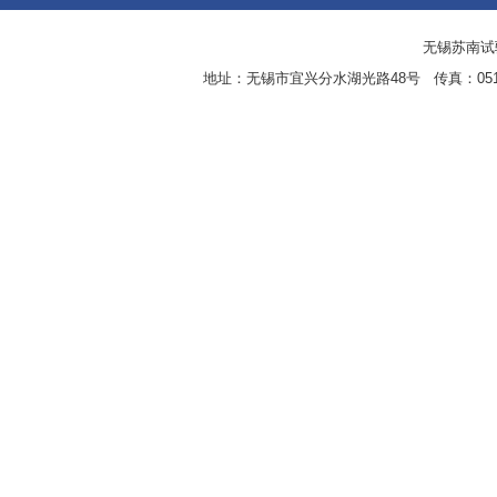
无锡苏南试验设
地址：无锡市宜兴分水湖光路48号 传真：0510-