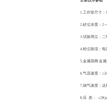
主要技术参数
1.工作室尺寸：
2.
砂
尘浓度：
2～
3.试验用尘：
4.粉尘除湿：
5.金属筛网
金属
6.
气流速度：
≤2
7
.抽气速度：达
8.压 差： ≤2Kpa