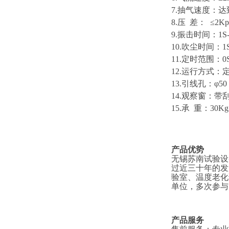
7
.抽气速度：达
8.压 差： ≤2Kpa
9.振击时间：1S
10.吹尘时间：1S
11.定时范围：0S
12.运行方式：
13.引线孔：φ
14.观察窗：
15.承 重：30Kg
产品优势
无锡苏南试验设
过近三十年的发
验室、温度老化
单位，多次参与
产品服务