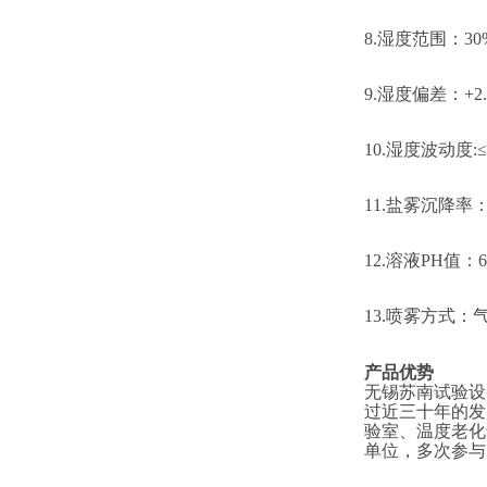
8
.湿度范围：30
9
.湿度偏差：+2.
10
.湿度波动度
:
≤
11
.盐雾沉降率：（
1
2
.溶液PH值：6.
1
3
.喷雾方式：
产品优势
无锡苏南试验设
过近三十年的发
验室、温度老化
单位，多次参与