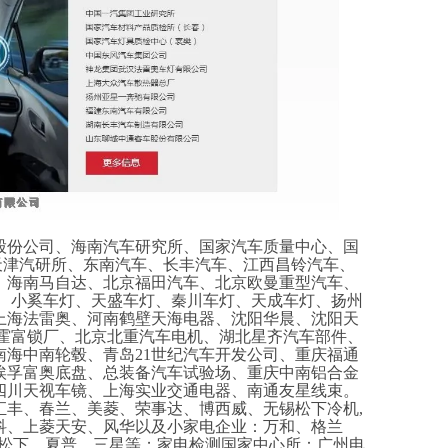
股份公司、海南汽车研究所、国家汽车质量中心、国
,天津汽研所、东南汽车、长丰汽车、江西昌铃汽车、
、海南马自达、北京福田汽车、北京欧曼重型汽车、
灯、小奚车灯、天盛车灯、秦川车灯、天成车灯、扬州
上海法雷奥、河南鹤壁天海电器、沈阳华晨、沈阳天
台霍富锁厂、北京北重汽车电机、湖北星齐汽车部件、
海中南轮毂、青岛21世纪汽车开发公司、重庆福通
埃孚富奥底盘、总装备汽车试验场、重庆中南铝合金
四川天视车镜、上海实业交通电器、南通友星线束。
汇丰、春兰、美菱、荣事达、博西威、无锡松下冷机
,
科、上菱天安、风华以及小家电企业：万和、格兰
、松下、夏普、三星等；家电检测国家中心所：广州电