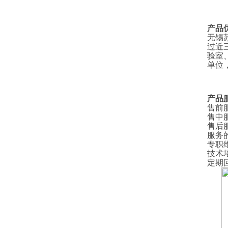
产品
无锡
过近
验室
单位
产品
售前
售中
售后
服务
专职
技术
定期