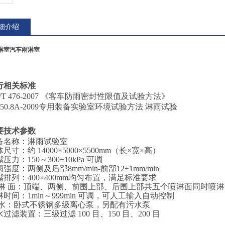
细介绍
淋室
汽车雨淋室
行相关标准
/T 476-2007 《客车防雨密封性限值及试验方法》
 150.8A-2009专用装备实验室环境试验方法 淋雨试验
要技术参数
设备名称：淋雨试验室
室体尺寸：约 14000×5000×5500mm（长×宽×高）
嘴压力：150～300±10kPa 可调
降雨强度：两侧及后部8mm/min-前部12±1mm/min
喷嘴排列：400×400mm均匀布置，满足标准要求
 喷 淋 面：顶端、两侧、前围上部、后围上部共五个喷淋面同时喷淋
喷淋时间：1min～999min 可调，可人工输入自动控制
 供 水：卧式不锈钢多级离心泵，另配有污水泵
回水过滤装置：三级过滤 100 目、150 目、200 目