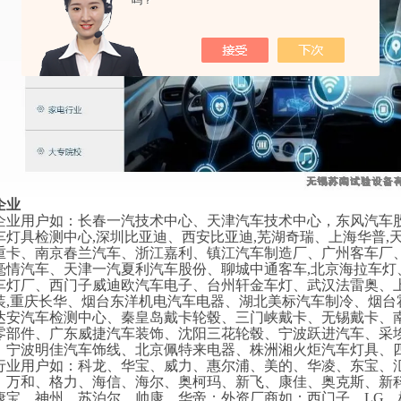
吗？
企业
企业用户如：长春一汽技术中心、天津汽车技术中心，东风汽车
车灯具检测中心
,深圳比亚迪、西安比亚迪,芜湖奇瑞、上海华普
重卡、南京春兰汽车、浙江嘉利、镇江汽车制造厂、广州客车厂
毫情汽车、天津一汽夏利汽车股份、聊城中通客车,北京海拉车
车灯厂、西门子威迪欧汽车电子、台州轩金车灯、武汉法雷奥、
装,重庆长华、烟台东洋机电汽车电器、湖北美标汽车制冷、烟
达安汽车检测中心、秦皇岛戴卡轮毂、三门峡戴卡、无锡戴卡、南
零部件、广东威捷汽车装饰、沈阳三花轮毂、宁波跃进汽车、采
、宁波明佳汽车饰线、北京佩特来电器、株洲湘火炬汽车灯具、
行业用户如：科龙、华宝、威力、惠尔浦、美的、华凌、东宝、
、万和、格力、海信、海尔、奥柯玛、新飞、康佳、奥克斯、新
康宝，神州，苏泊尔，帅康、华帝；外资厂商如：西门子、LG