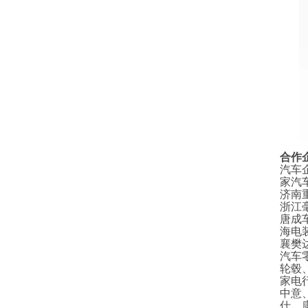
合作
汽车
家汽
济南
浙江
唐成
海电
襄樊
汽车
轮毂
家电
中意
仕，