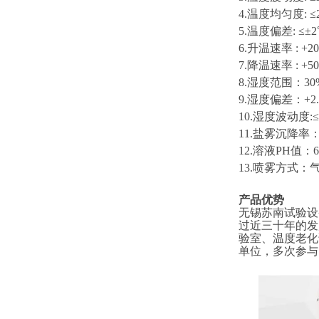
4.温度均匀度: 
5.温度偏差: ≤
6.
升温速率
: +2
0
7.
降温速率
: +50
8
.湿度范围：30
9
.湿度偏差：+2.
10
.湿度波动度
:
≤
11
.盐雾沉降率：（
1
2
.溶液PH值：6.
1
3
.喷雾方式：
产品优势
无锡苏南试验设
过近三十年的发
验室、温度老化
单位，多次参与