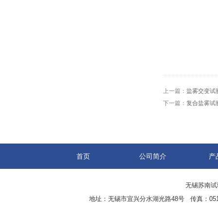
上一篇：
盐雾交变试
下一篇：
复合盐雾试
首页
公司简介
产
无锡苏南试验设
地址：无锡市宜兴分水湖光路48号 传真：0510-